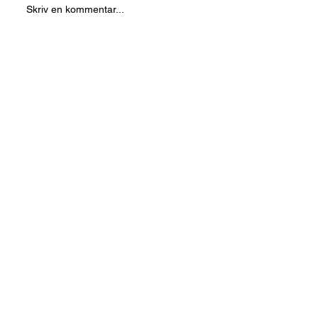
Skriv en kommentar...
Gruppträningschema för sommaren🌼
Kontakta oss
Bemannade
info@halsocent
öppettider v.26-
ertidaholm.se
32
Tel. 0502-
Måndag -
13350
Torsdag 8-12
samt 17-19