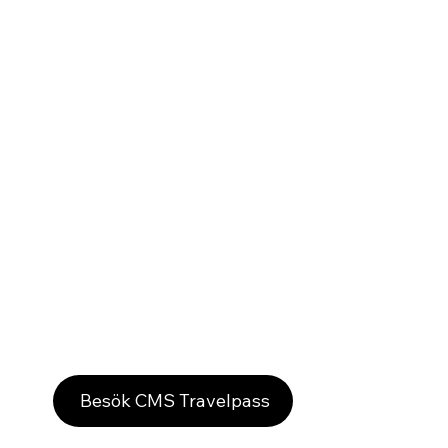
CMS Travelpass
Vill du veta mer om regler och vart du kan
träna med CMS Travelpass?
Besök CMS Travelpass